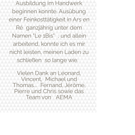
Ausbildung im Handwerk
beginnen konnte. Ausübung
einer Feinkosttätigkeit in Ars en
Ré
ganzjährig unter dem
Namen "Le 1Bis"
, und allein
arbeitend, konnte ich es mir
nicht leisten, meinen Laden zu
schließen
so lange wie.
Vielen Dank an Léonard,
Vincent,
Michael und
Thomas...
Fernand, Jérôme,
Pierre und Chris sowie das
Team von
AEMA
finden
Ich und meine
Produkte
in Geschäften: