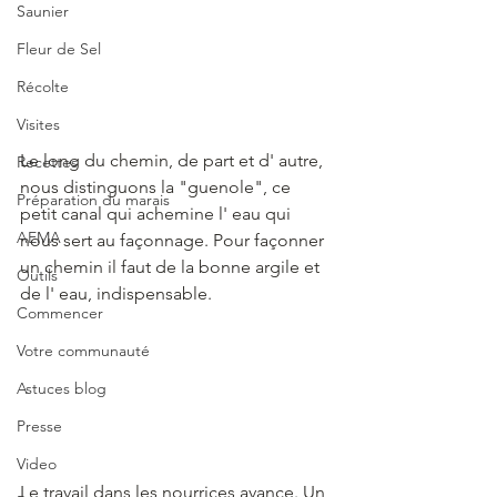
Saunier
Fleur de Sel
Récolte
Visites
Le long du chemin, de part et d' autre, 
Recettes
nous distinguons la "guenole", ce 
Préparation du marais
petit canal qui achemine l' eau qui 
AEMA
nous sert au façonnage. Pour façonner 
un chemin il faut de la bonne argile et 
Outils
de l' eau, indispensable.
Commencer
Votre communauté
Astuces blog
Presse
Video
Le travail dans les nourrices avance. Un 