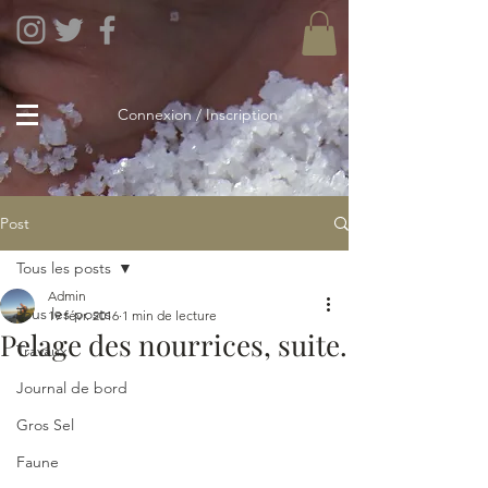
Connexion / Inscription
Post
Tous les posts
Admin
Tous les posts
19 févr. 2016
1 min de lecture
Pelage des nourrices, suite.
Travaux
Journal de bord
Gros Sel
Faune